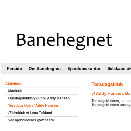
Intranet |
Foreningsweb.dk
Forside
Om Banehegnet
Ejendomskontor
Selskabslok
Aktiviteter
Torsdagsklub
Madklub
v/ Addy Hansen, Ba
Onsdagsklub/Syklub v/ Addy Hansen
Torsdagsklubben, som er f
Torsdagsklubben arrange
Torsdagsklub v/ Addy Hansen
Ældreklub v/ Lena Toftlund
Vedligeholdelses gymnastik