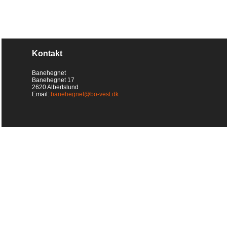
Kontakt
Banehegnet
Banehegnet 17
2620 Albertslund
Email:
banehegnet@bo-vest.dk