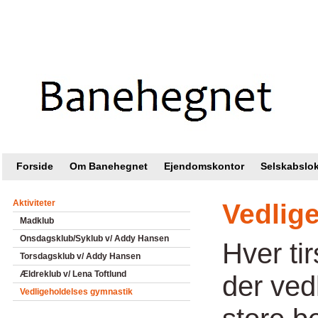
Intranet |
Foreningsweb.dk
Forside
Om Banehegnet
Ejendomskontor
Selskabslok
Aktiviteter
Vedlig
Madklub
Onsdagsklub/Syklub v/ Addy Hansen
Hver tir
Torsdagsklub v/ Addy Hansen
Ældreklub v/ Lena Toftlund
der ved
Vedligeholdelses gymnastik