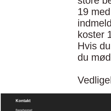
store b
19 med 
indmeld
koster 
Hvis du
du møde
Vedlige
Kontakt
Banehegnet