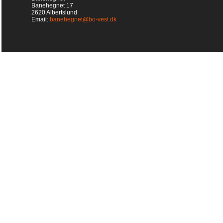
Banehegnet 17
2620 Albertslund
Email:
banehegnet@bo-vest.dk